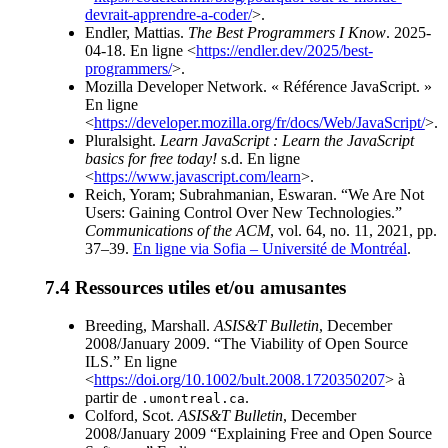
devrait-apprendre-a-coder/
>.
Endler, Mattias.
The Best Programmers I Know
. 2025-
04-18. En ligne <
https://endler.dev/2025/best-
programmers/
>.
Mozilla Developer Network. « Référence JavaScript. »
En ligne
<
https://developer.mozilla.org/fr/docs/Web/JavaScript/
>.
Pluralsight.
Learn JavaScript : Learn the JavaScript
basics for free today!
s.d. En ligne
<
https://www.javascript.com/learn
>.
Reich, Yoram; Subrahmanian, Eswaran. “We Are Not
Users: Gaining Control Over New Technologies.”
Communications of the ACM
, vol. 64, no. 11, 2021, pp.
37–39.
En ligne via Sofia – Université de Montréal
.
Ressources utiles et/ou amusantes
Breeding, Marshall.
ASIS&T Bulletin
, December
2008/January 2009. “The Viability of Open Source
ILS.” En ligne
<
https://doi.org/10.1002/bult.2008.1720350207
> à
partir de
.
.umontreal.ca
Colford, Scot.
ASIS&T Bulletin
, December
2008/January 2009 “Explaining Free and Open Source