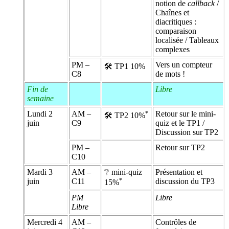
notion de
callback
/
Chaînes et
diacritiques :
comparaison
localisée / Tableaux
complexes
PM –
Vers un compteur
🛠 TP1 10%
C8
de mots !
Fin de
Libre
semaine
Lundi 2
AM –
Retour sur le mini-
*
🛠 TP2 10%
juin
C9
quiz et le TP1 /
Discussion sur TP2
PM –
Retour sur TP2
C10
Mardi 3
AM –
❔ mini-quiz
Présentation et
juin
C11
*
discussion du TP3
15%
PM
Libre
Libre
Mercredi 4
AM –
Contrôles de