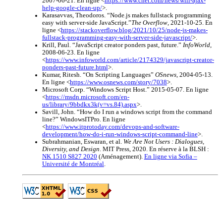
2007-06-21. En ligne <
https://www.cnet.com/news/will-ajax-
help-google-clean-up/
>.
Karasavvas, Theodoros. “Node.js makes fullstack programming
easy with server-side JavaScript.”
The Overflow
, 2021-10-25. En
ligne <
https://stackoverflow.blog/2021/10/25/node-js-makes-
fullstack-programming-easy-with-server-side-javascript/
>.
Krill, Paul. “JavaScript creator ponders past, future.”
InfoWorld
,
2008-06-23. En ligne
<
https://www.infoworld.com/article/2174329/javascript-creator-
ponders-past-future.html
>.
Kumar, Ritesh. “On Scripting Languages”
OSnews
, 2004-05-13.
En ligne <
https://www.osnews.com/story/7038
>.
Microsoft Corp. “Windows Script Host.” 2015-05-07. En ligne
<
https://msdn.microsoft.com/en-
us/library/9bbdkx3k(v=vs.84).aspx
>.
Savill, John. “How do I run a windows script from the command
line?” WindowsITPro. En ligne
<
https://www.itprotoday.com/devops-and-software-
development/how-do-i-run-windows-script-command-line
>.
Subrahmanian, Eswaran, et al.
We Are Not Users : Dialogues,
Diversity, and Design
. MIT Press, 2020. En réserve à la BLSH :
NK 1510 S827 2020
(Aménagement).
En ligne via Sofia –
Université de Montréal
.