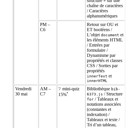
structure » sur une
chaîne de caractères
/ Caractères
alphanumériques
PM –
Retour sur OU et
C6
ET booléens /
L’objet
et
document
les éléments HTML
/ Entrées par
formulaire /
Dynamisme par
propriétés et classes
CSS / Sorties par
propriétés
et
innerText
innerHTML
Vendredi
AM –
❔ mini-quiz
Bibliothèque
bib-
30 mai
C7
*
/ Structure
6373.js
15%
/ Tableaux et
for
notations associées
(constantes et
indexation) /
Tableaux et texte /
Tri d’un tableau,