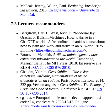
McPeak, Jeremy; Wilton, Paul.
Beginning JavaScript
5th Edition
, 2015.
En ligne via Sofia – Université de
Montréal
.
Lectures recommandées
Bergstrom, Carl T.; West, Jevin D. “Modern-Day
Oracles or Bullshit Machines : How to thrive in a
ChatGPT world.” A free online humanities course about
how to learn and work and thrive in an AI world. 2025.
En ligne <
https://thebullshitmachines.com/
>.
Broussard, Meredith.
Artificial unintelligence : how
computers misunderstand the world.
Cambridge,
Massachusetts : The MIT Press, 2018. En réserve à la
BLSH :
QA 76.9 C66 B76 2018
.
Chandra, Vikram.
Geek Sublime : Une vision
esthétique, littéraire, mathématique et pleine
d’autodérision du codage.
Paris : Robert Laffont, 2014,
332 pp. Version anglaise :
Geek Sublime: The Beauty of
Code, the Code of Beauty
. En réserve à la BLSH :
PN
56 T37 C36 2014
.
cgarcia. « Pourquoi tout le monde devrait apprendre à
coder ? », codelearn.fr, 2022-12-13. En ligne
<
https://codelearn.fr/blog/pourquoi-tout-le-monde-