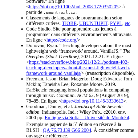
Software.” En ligne
<
https://doi.org/10.1002/bult.2008.1720350205
> à
partir de
.
.umontreal.ca
Classements de langages de programmation selon
différents critères.
TIOBE
,
UBUNTUPIT
,
PYPL
,
etc
.
Code Studio. Site pour apprendre aux jeunes à
programmer dans différents environnements attrayants.
En ligne <
https://code.org/
>.
Donovan, Ryan. “Teaching developers about the most
lightweight web ‘framework’ around, VanillaJS.”
The
Overflow (Stack Overflow)
, 2021-12-21. En ligne
<
https://stackoverflow.blog/2021/12/21/podcast-402-
teaching-developers-about-the-most-lightweight-web-
framework-around-vanillajs/
> (transcription disponible).
Freeman, Jason; Brian Magerko; Doug Edwards; Tom
Mcklin; Taneisha Lee; Roxanne Moore. 2019.
EarSketch: engaging broad populations in computing
through music.
Commun. ACM
62, 9 (August 2019),
78–85. En ligne <
https://doi.org/10.1145/3333613
>.
Goodman, Danny; et al.
JavaScript Bible Seventh
edition
. Indianapolis, Ind. : Wiley Pub., c2010, env.
2000 pp.
En ligne via Sofia – Université de Montréal
.
e
Exemplaire papier de la 5
édition en réserve à la
BLSH :
QA 76.73 J39 G66 2004
. À considérer comme
ouvrage de référence.