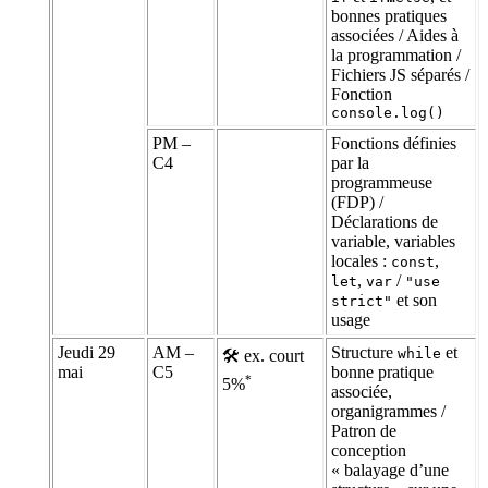
bonnes pratiques
associées / Aides à
la programmation /
Fichiers JS séparés /
Fonction
console.log()
PM –
Fonctions définies
C4
par la
programmeuse
(FDP) /
Déclarations de
variable, variables
locales :
,
const
,
/
let
var
"use
et son
strict"
usage
Jeudi 29
AM –
Structure
et
while
🛠 ex. court
mai
C5
bonne pratique
*
5%
associée,
organigrammes /
Patron de
conception
« balayage d’une