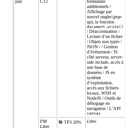
juin
C12
formulaire
additionnels /
Affichage par
nouvel onglet (
pop-
up
), la fonction
document.write()
/ Déaccentuation /
Lecture d’un fichier
/ Objets non typés /
JSON / / Gestion
d’événement / JS
côté serveur,
server-
side include
, accès à
une base de
données / JS en
système
d’exploitation,
accès aux fichiers
locaux, WSH et
NodeJS / Outils de
débogage en
navigateur / L’API
canvas
PM
Libre
🛠 TP3 20%
Libre