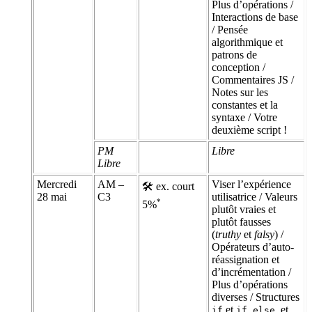
Plus d’opérations /
Interactions de base
/ Pensée
algorithmique et
patrons de
conception /
Commentaires JS /
Notes sur les
constantes et la
syntaxe / Votre
deuxième script !
PM
Libre
Libre
Mercredi
AM –
Viser l’expérience
🛠 ex. court
28 mai
C3
utilisatrice / Valeurs
*
5%
plutôt vraies et
plutôt fausses
(
truthy
et
falsy
) /
Opérateurs d’auto-
réassignation et
d’incrémentation /
Plus d’opérations
diverses / Structures
et
, et
if
if…else