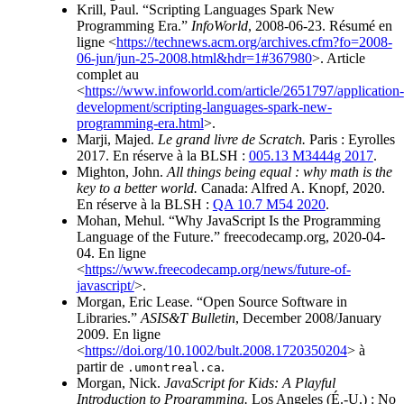
Krill, Paul. “Scripting Languages Spark New
Programming Era.”
InfoWorld
, 2008-06-23. Résumé en
ligne <
https://technews.acm.org/archives.cfm?fo=2008-
06-jun/jun-25-2008.html&hdr=1#367980
>. Article
complet au
<
https://www.infoworld.com/article/2651797/application-
development/scripting-languages-spark-new-
programming-era.html
>.
Marji, Majed.
Le grand livre de Scratch.
Paris : Eyrolles
2017. En réserve à la BLSH :
005.13 M3444g 2017
.
Mighton, John.
All things being equal : why math is the
key to a better world.
Canada: Alfred A. Knopf, 2020.
En réserve à la BLSH :
QA 10.7 M54 2020
.
Mohan, Mehul. “Why JavaScript Is the Programming
Language of the Future.” freecodecamp.org, 2020-04-
04. En ligne
<
https://www.freecodecamp.org/news/future-of-
javascript/
>.
Morgan, Eric Lease. “Open Source Software in
Libraries.”
ASIS&T Bulletin
, December 2008/January
2009. En ligne
<
https://doi.org/10.1002/bult.2008.1720350204
> à
partir de
.
.umontreal.ca
Morgan, Nick.
JavaScript for Kids: A Playful
Introduction to Programming.
Los Angeles (É.-U.) : No