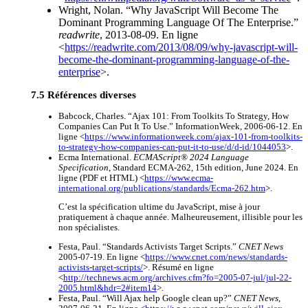
Wright, Nolan. “Why JavaScript Will Become The
Dominant Programming Language Of The Enterprise.”
readwrite
, 2013-08-09. En ligne
<
https://readwrite.com/2013/08/09/why-javascript-will-
become-the-dominant-programming-language-of-the-
enterprise
>.
Références diverses
Babcock, Charles. “Ajax 101: From Toolkits To Strategy, How
Companies Can Put It To Use.” InformationWeek, 2006-06-12. En
ligne <
https://www.informationweek.com/ajax-101-from-toolkits-
to-strategy-how-companies-can-put-it-to-use/d/d-id/1044053
>.
Ecma International.
ECMAScript® 2024 Language
Specification
, Standard ECMA-262, 15th edition, June 2024. En
ligne (PDF et HTML) <
https://www.ecma-
international.org/publications/standards/Ecma-262.htm
>.
C’est la spécification ultime du JavaScript, mise à jour
pratiquement à chaque année. Malheureusement, illisible pour les
non spécialistes.
Festa, Paul. “Standards Activists Target Scripts.”
CNET News
2005-07-19. En ligne <
https://www.cnet.com/news/standards-
activists-target-scripts/
>. Résumé en ligne
<
http://technews.acm.org/archives.cfm?fo=2005-07-jul/jul-22-
2005.html&hdr=2#item14
>.
Festa, Paul. “Will Ajax help Google clean up?”
CNET News
,