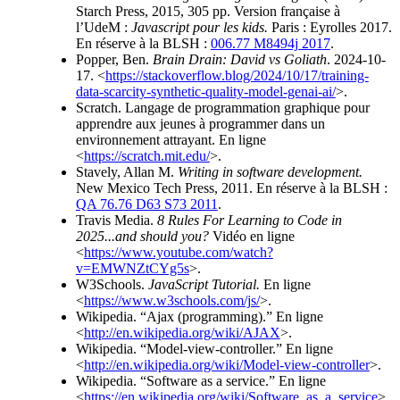
Starch Press, 2015, 305 pp. Version française à
l’UdeM :
Javascript pour les kids.
Paris : Eyrolles 2017.
En réserve à la BLSH :
006.77 M8494j 2017
.
Popper, Ben.
Brain Drain: David vs Goliath
. 2024-10-
17. <
https://stackoverflow.blog/2024/10/17/training-
data-scarcity-synthetic-quality-model-genai-ai/
>.
Scratch. Langage de programmation graphique pour
apprendre aux jeunes à programmer dans un
environnement attrayant. En ligne
<
https://scratch.mit.edu/
>.
Stavely, Allan M.
Writing in software development.
New Mexico Tech Press, 2011. En réserve à la BLSH :
QA 76.76 D63 S73 2011
.
Travis Media.
8 Rules For Learning to Code in
2025...and should you?
Vidéo en ligne
<
https://www.youtube.com/watch?
v=EMWNZtCYg5s
>.
W3Schools.
JavaScript Tutorial.
En ligne
<
https://www.w3schools.com/js/
>.
Wikipedia. “Ajax (programming).” En ligne
<
http://en.wikipedia.org/wiki/AJAX
>.
Wikipedia. “Model-view-controller.” En ligne
<
http://en.wikipedia.org/wiki/Model-view-controller
>.
Wikipedia. “Software as a service.” En ligne
<
https://en.wikipedia.org/wiki/Software_as_a_service
>.