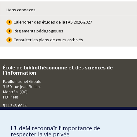
Liens connexes
Calendrier des études de la FAS 2026-2027
Règlements pédagogiques
Consulter les plans de cours archivés
École de
bibliothéconomie
et des
sciences de
l'information
Pavillon Lionel-Groulx
3150, rue Jean-Brillant
Montréal (QC)
H3T 1N8
514 343-6044
Courriel
Comment soutenir l'École?
L’UdeM reconnaît l’importance de
respecter la vie privée
BESOIN D'AIDE?