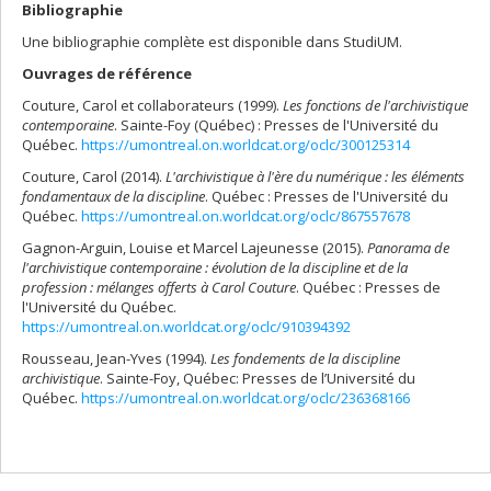
Bibliographie
Une bibliographie complète est disponible dans StudiUM.
Ouvrages de référence
Couture, Carol et collaborateurs (1999).
Les fonctions de l'archivistique
contemporaine
. Sainte-Foy (Québec) : Presses de l'Université du
Québec.
https://umontreal.on.worldcat.org/oclc/300125314
Couture, Carol (2014).
L'archivistique à l'ère du numérique : les éléments
fondamentaux de la discipline
. Québec : Presses de l'Université du
Québec.
https://umontreal.on.worldcat.org/oclc/867557678
Gagnon-Arguin, Louise et Marcel Lajeunesse (2015).
Panorama de
l'archivistique contemporaine : évolution de la discipline et de la
profession : mélanges offerts à Carol Couture
. Québec : Presses de
l'Université du Québec.
https://umontreal.on.worldcat.org/oclc/910394392
Rousseau, Jean-Yves (1994).
Les fondements de la discipline
archivistique
. Sainte-Foy, Québec: Presses de l’Université du
Québec.
https://umontreal.on.worldcat.org/oclc/236368166