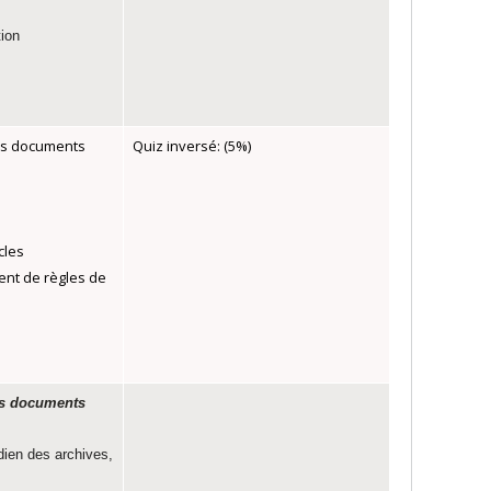
tion
des documents
Quiz inversé: (5%)
cles
ent de règles de
des documents
dien des archives,