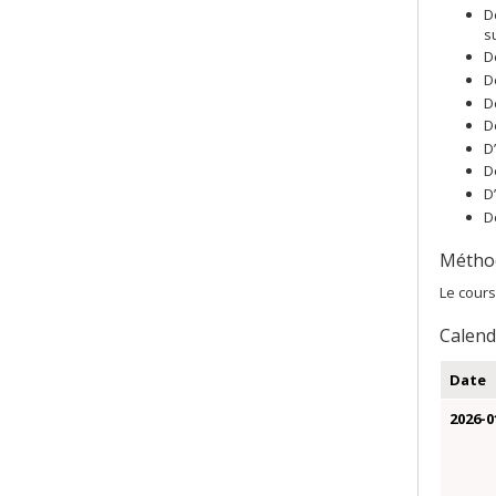
D
s
D
D
D
D
D
D
D
D
Métho
Le cours
Calendr
Date
2026-0