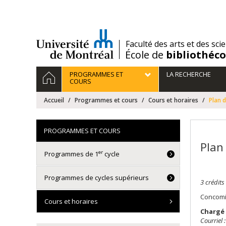
Passer
au
contenu
/
Faculté des arts et des sci
École de
bibliothéc
Navigation
ACCUEIL
PROGRAMMES ET
LA RECHERCHE
principale
COURS
Accueil
Programmes et cours
Cours et horaires
Plan 
PROGRAMMES ET COURS
Plan
er
Programmes de 1
cycle
Programmes de cycles supérieurs
3 crédits
Concomi
Cours et horaires
Chargé 
Courriel :