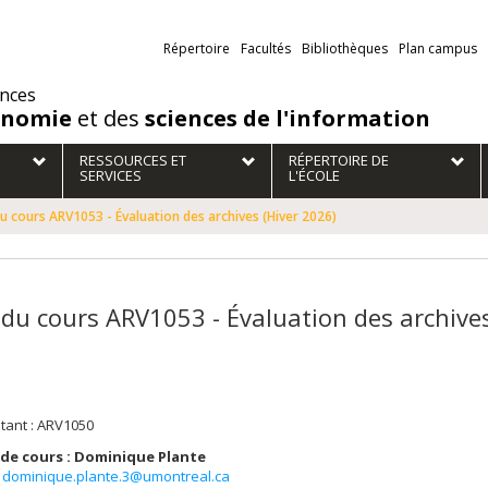
Liens
Répertoire
Facultés
Bibliothèques
Plan campus
externes
ences
onomie
et des
sciences de l'information
RESSOURCES ET
RÉPERTOIRE DE
SERVICES
L'ÉCOLE
du cours ARV1053 - Évaluation des archives (Hiver 2026)
 du cours ARV1053 - Évaluation des archives
tant : ARV1050
de cours : Dominique Plante
dominique.plante.3@umontreal.ca