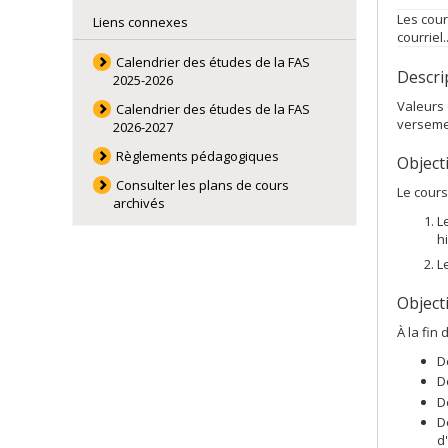
Les cour
Liens connexes
courriel.
Calendrier des études de la FAS
Descrip
2025-2026
Valeurs 
Calendrier des études de la FAS
versemen
2026-2027
Règlements pédagogiques
Object
Consulter les plans de cours
Le cours
archivés
L
h
L
Objecti
À la fin
D
D
D
D
d