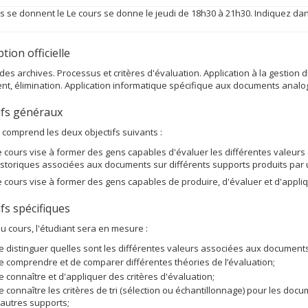
s se donnent le Le cours se donne le jeudi de 18h30 à 21h30. Indiquez dan
.
tion officielle
des archives. Processus et critères d'évaluation. Application à la gestion d
t, élimination. Application informatique spécifique aux documents anal
ifs généraux
 comprend les deux objectifs suivants :
e cours vise à former des gens capables d'évaluer les différentes valeurs a
istoriques associées aux documents sur différents supports produits par 
e cours vise à former des gens capables de produire, d'évaluer et d'appl
fs spécifiques
 du cours, l'étudiant sera en mesure :
e distinguer quelles sont les différentes valeurs associées aux documents
e comprendre et de comparer différentes théories de l’évaluation;
e connaître et d'appliquer des critères d'évaluation;
e connaître les critères de tri (sélection ou échantillonnage) pour les doc
'autres supports;