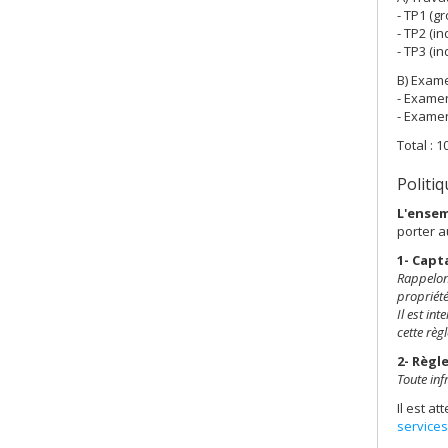
- TP1 (g
- TP2 (in
- TP3 (in
B) Exame
- Examen
- Examen
Total : 
Politiq
L'ensem
porter a
1- Capt
Rappelon
propriété 
Il est in
cette règ
2- Règl
Toute inf
Il est a
service