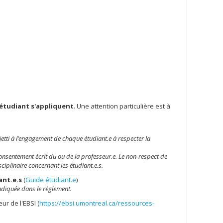
 étudiant s'appliquent
. Une attention particulière est à
ti à l’engagement de chaque étudiant.e à respecter la
 consentement écrit du ou de la professeur.e. Le non-respect de
ciplinaire concernant les étudiant.e.s.
ant.e.s
(
Guide étudiant.e
)
indiquée dans le règlement.
ur de l'EBSI (
https://ebsi.umontreal.ca/ressources-