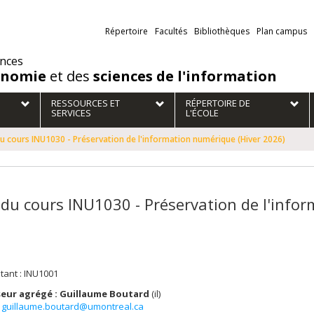
Liens
Répertoire
Facultés
Bibliothèques
Plan campus
externes
ences
onomie
et des
sciences de l'information
RESSOURCES ET
RÉPERTOIRE DE
SERVICES
L'ÉCOLE
du cours INU1030 - Préservation de l'information numérique (Hiver 2026)
 du cours INU1030 - Préservation de l'info
tant : INU1001
eur agrégé : Guillaume Boutard
(il)
guillaume.boutard@umontreal.ca