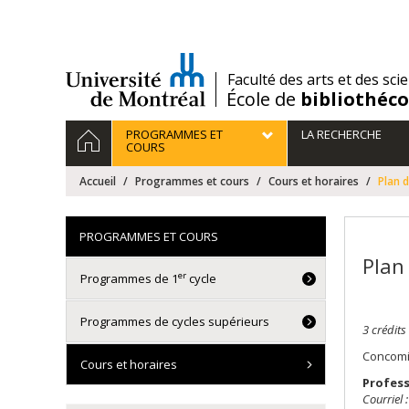
Passer
au
contenu
/
Faculté des arts et des sci
École de
bibliothéc
Navigation
ACCUEIL
PROGRAMMES ET
LA RECHERCHE
principale
COURS
Accueil
Programmes et cours
Cours et horaires
Plan 
PROGRAMMES ET COURS
Plan
er
Programmes de 1
cycle
Programmes de cycles supérieurs
3 crédits
Concomi
Cours et horaires
Profess
Courriel :