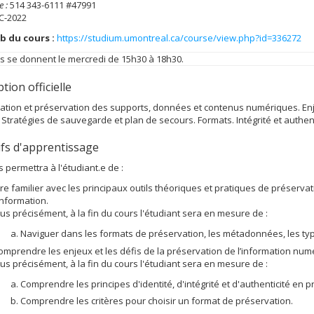
 :
514 343-6111 #47991
C-2022
b du cours :
https://studium.umontreal.ca/course/view.php?id=336272
s se donnent le mercredi de 15h30 à 18h30.
tion officielle
tion et préservation des supports, données et contenus numériques. Enje
Stratégies de sauvegarde et plan de secours. Formats. Intégrité et authent
ifs d'apprentissage
 permettra à l'étudiant.e de :
tre familier avec les principaux outils théoriques et pratiques de préserv
'information.
lus précisément, à la fin du cours l'étudiant sera en mesure de :
Naviguer dans les formats de préservation, les métadonnées, les typ
omprendre les enjeux et les défis de la préservation de l’information num
lus précisément, à la fin du cours l'étudiant sera en mesure de :
Comprendre les principes d'identité, d'intégrité et d'authenticité en
Comprendre les critères pour choisir un format de préservation.