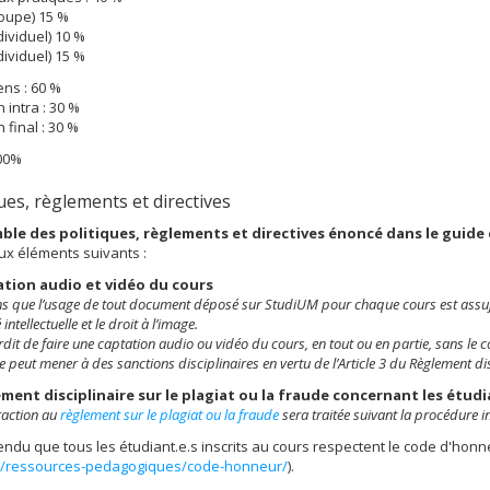
roupe) 15 %
dividuel) 10 %
dividuel) 15 %
ns : 60 %
 intra : 30 %
 final : 30 %
100%
ues, règlements et directives
ble des politiques, règlements et directives énoncé dans le guide
ux éléments suivants :
ation audio et vidéo du cours
s que l’usage de tout document déposé sur StudiUM pour chaque cours est assujet
intellectuelle et le droit à l’image.
terdit de faire une captation audio ou vidéo du cours, en tout ou en partie, sans le
le peut mener à des sanctions disciplinaires en vertu de l’Article 3 du Règlement dis
ement disciplinaire sur le plagiat ou la fraude concernant les étudi
raction au
règlement sur le plagiat ou la fraude
sera traitée suivant la procédure 
ttendu que tous les étudiant.e.s inscrits au cours respectent le code d'honne
s/ressources-pedagogiques/code-honneur/
).