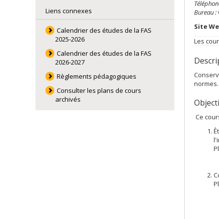
Téléphone
Liens connexes
Bureau :
Site We
Calendrier des études de la FAS
2025-2026
Les cour
Calendrier des études de la FAS
Descrip
2026-2027
Conserva
Règlements pédagogiques
normes. 
Consulter les plans de cours
archivés
Object
Ce cours
Ê
l
P
C
P