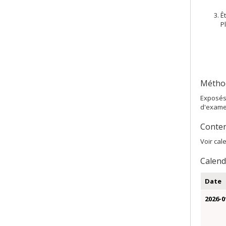
Ê
P
Métho
Exposés 
d'exame
Conten
Voir cal
Calendr
Date
2026-0