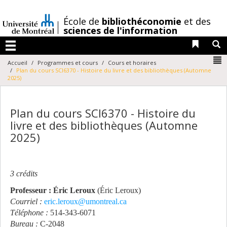
Passer
au
/
École de
bibliothéconomie
et des
contenu
sciences de l'information
Liens 
R
Menu
N
Accueil
Programmes et cours
Cours et horaires
Plan du cours SCI6370 - Histoire du livre et des bibliothèques (Automne
2025)
Plan du cours SCI6370 - Histoire du
livre et des bibliothèques (Automne
2025)
3 crédits
Professeur : Éric Leroux
(Éric Leroux)
Courriel :
eric.leroux@umontreal.ca
Téléphone :
514-343-6071
Bureau :
C-2048