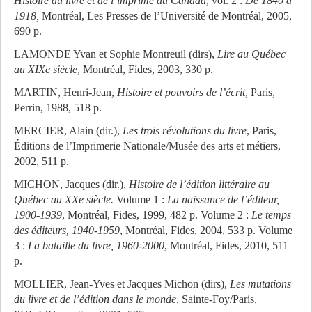
Histoire du livre et de l’imprimé au Canada
, vol. 2 :
De 1840 à
1918,
Montréal, Les Presses de l’Université de Montréal, 2005,
690 p.
LAMONDE Yvan et Sophie Montreuil (dirs),
Lire au Québec
au XIXe siècle
, Montréal, Fides, 2003, 330 p.
MARTIN, Henri-Jean,
Histoire et pouvoirs de l’écrit
, Paris,
Perrin, 1988, 518 p.
MERCIER, Alain (dir.),
Les trois révolutions du livre
, Paris,
Éditions de l’Imprimerie Nationale/Musée des arts et métiers,
2002, 511 p.
MICHON, Jacques (dir.),
Histoire de l’édition littéraire au
Québec au XXe siècle.
Volume 1 :
La naissance de l’éditeur,
1900-1939
, Montréal, Fides, 1999, 482 p. Volume 2 :
Le temps
des éditeurs, 1940-1959
, Montréal, Fides, 2004, 533 p. Volume
3 :
La bataille du livre, 1960-2000
, Montréal, Fides, 2010, 511
p.
MOLLIER, Jean-Yves et Jacques Michon (dirs),
Les mutations
du livre et de l’édition dans le monde
, Sainte-Foy/Paris,