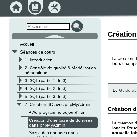
Accueil
Module
Outils
Créatio
défilement
haut
Accueil
v
Séances de cours
La création d
>
1. Introduction
leurs champs,
>
2. Contrôle de qualité & Modélisation
sémantique
>
3. SQL (partie 1 de 3)
>
4. SQL (partie 2 de 3)
Le
Guide ab
>
5. SQL (partie 3 de 3)
v
7. Création BD avec phpMyAdmin
Création 
+ Au programme aujourd'hui
Création d'une base de données
La création 
dans phpMyAdmin
l'onglet
Stru
nouvelle ta
Saisie des données dans